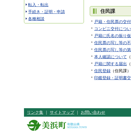
転入・転出
住民課
手続き・証明・申請
各種相談
戸籍・住民票の交付
コンビニ交付につい
戸籍に氏名の振り仮
住民票の写し等の不
住民票の写し等の第
本人確認について
（
戸籍に関する届出
（
住民登録
（
住民課
）
印鑑登録・証明書交
リンク集
｜
サイトマップ
｜
お問い合わせ