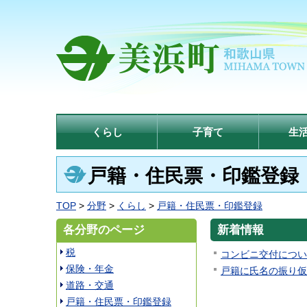
くらし
子育て
生
戸籍・住民票・印鑑登録
TOP
>
分野
>
くらし
>
戸籍・住民票・印鑑登録
各分野のページ
新着情報
税
コンビニ交付につい
保険・年金
戸籍に氏名の振り仮
道路・交通
戸籍・住民票・印鑑登録