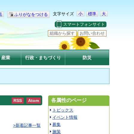
文字サイズ
小
標準
大
黒
ふりがなをつける
スマートフォンサイト
組織から探す
お問い合わせ
・産業
行政・まちづくり
防災
各属性のページ
RSS
Atom
トピックス
イベント情報
募集
>新着記事一覧
施策