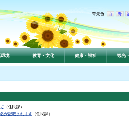
背景色
白
青
活環境
教育・文化
健康・福祉
観光
て
（
住民課
）
名が記載されます
（
住民課
）