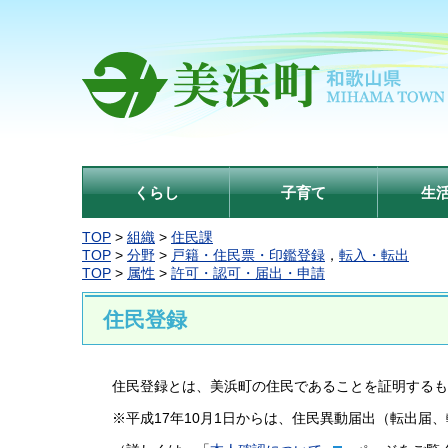
くらし
子育て
生
TOP
>
組織
>
住民課
TOP
>
分野
>
戸籍・住民票・印鑑登録
，
転入・転出
TOP
>
属性
>
許可・認可・届出・申請
住民登録
住民登録とは、美浜町の住民であることを証明するも
※平成17年10月1日からは、住民異動届出（転出