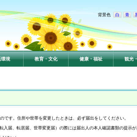
背景色
白
青
活環境
教育・文化
健康・福祉
観光
のです。住所や世帯を変更したときは、必ず届出をしてください。
届、転入届、転居届、世帯変更届）の際には届出人の本人確認書類の提示