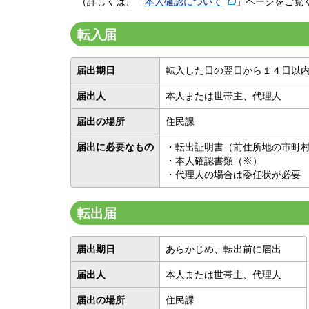
（詳しくは、「
本人確認について
」ページをご覧
転入届
届出期日
転入した日の翌日から１４日以
届出人
本人または世帯主、代理人
届出の場所
住民課
届出に必要なもの
・転出証明書（前住所地の市町
・本人確認書類（※）
・代理人の場合は委任状が必要
転出届
届出期日
あらかじめ、転出前に届出
届出人
本人または世帯主、代理人
届出の場所
住民課