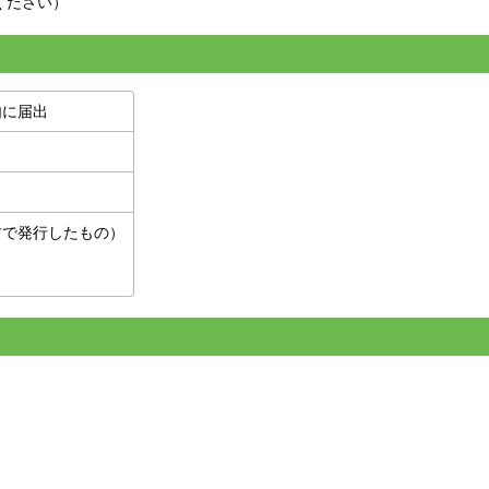
ください）
内に届出
村で発行したもの）