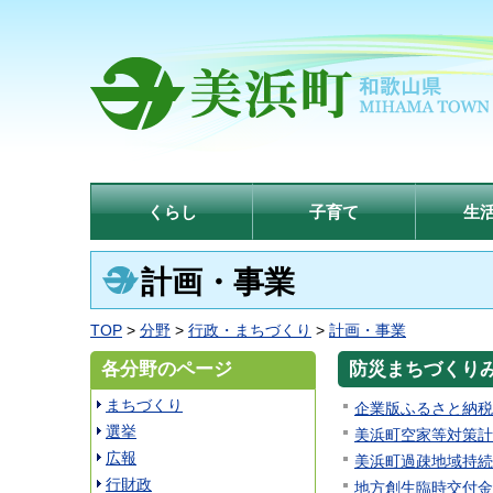
くらし
子育て
生
計画・事業
TOP
>
分野
>
行政・まちづくり
>
計画・事業
各分野のページ
防災まちづくり
まちづくり
企業版ふるさと納税
選挙
美浜町空家等対策計
広報
美浜町過疎地域持続
行財政
地方創生臨時交付金