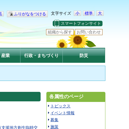
文字サイズ
小
標準
大
黒
ふりがなをつける
スマートフォンサイト
組織から探す
お問い合わせ
・産業
行政・まちづくり
防災
各属性のページ
トピックス
イベント情報
募集
施策
点支援地方創生臨時交