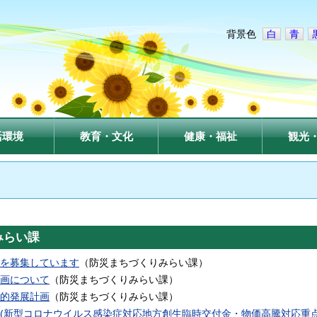
背景色
白
青
活環境
教育・文化
健康・福祉
観光
みらい課
を募集しています
（
防災まちづくりみらい課
）
画について
（
防災まちづくりみらい課
）
的発展計画
（
防災まちづくりみらい課
）
(新型コロナウイルス感染症対応地方創生臨時交付金・物価高騰対応重