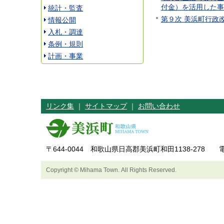
付金）を活用した事
統計・監査
第９次 美浜町行政
情報公開
入札・調達
条例・規則
計画・事業
リンク集
｜
サイトマップ
｜
お問い合わせ
〒644-0044 和歌山県日高郡美浜町和田1138-278 電話
Copyright © Mihama Town. All Rights Reserved.