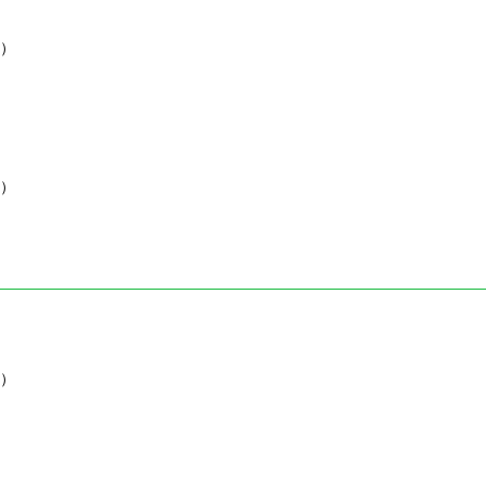
）
）
）