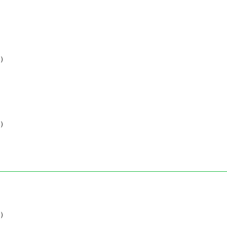
）
）
）