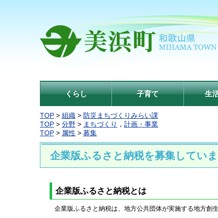
くらし
子育て
生
TOP
>
組織
>
防災まちづくりみらい課
TOP
>
分野
>
まちづくり
，
計画・事業
TOP
>
属性
>
募集
企業版ふるさと納税を募集してい
企業版ふるさと納税とは
企業版ふるさと納税は、地方公共団体が実施する地方創