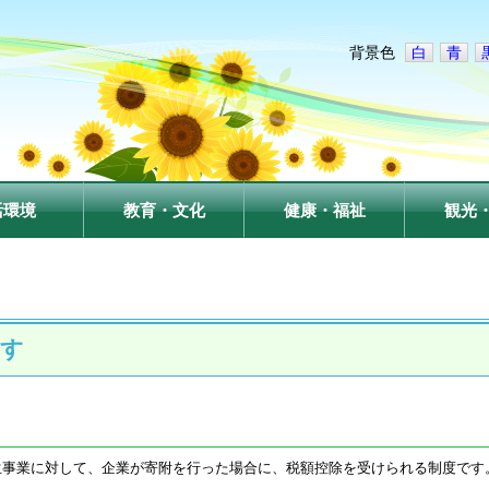
背景色
白
青
活環境
教育・文化
健康・福祉
観光
ます
生事業に対して、企業が寄附を行った場合に、税額控除を受けられる制度です