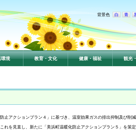
背景色
白
青
活環境
教育・文化
健康・福祉
観光
防止アクションプラン４」に基づき、温室効果ガスの排出抑制及び削減
これを見直し、新たに「美浜町温暖化防止アクションプラン５」を策定