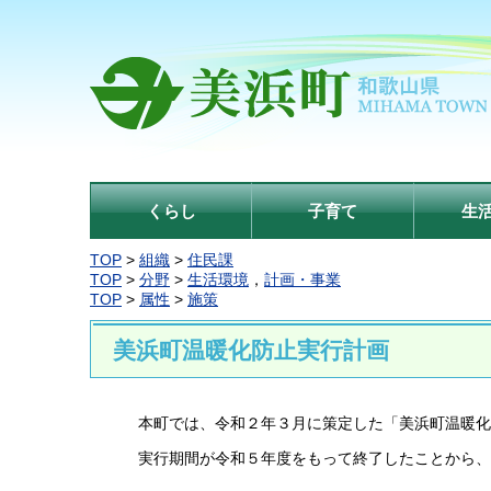
くらし
子育て
生
TOP
>
組織
>
住民課
TOP
>
分野
>
生活環境
，
計画・事業
TOP
>
属性
>
施策
美浜町温暖化防止実行計画
本町では、令和２年３月に策定した「美浜町温暖化
実行期間が令和５年度をもって終了したことから、