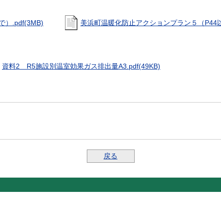
pdf(3MB)
美浜町温暖化防止アクションプラン５（P44以降）
資料2 R5施設別温室効果ガス排出量A3.pdf(49KB)
戻る