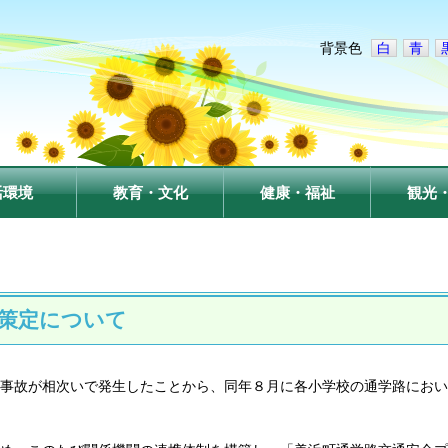
背景色
白
青
活環境
教育・文化
健康・福祉
観光
策定について
事故が相次いで発生したことから、同年８月に各小学校の通学路におい