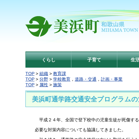
くらし
子育て
生
TOP
>
組織
>
教育課
TOP
>
分野
>
学校教育
，
道路・交通
，
計画・事業
TOP
>
属性
>
施策
美浜町通学路交通安全プログラムの
平成２４年、全国で登下校中の児童生徒が死傷する
必要な対策内容についても協議してきました。