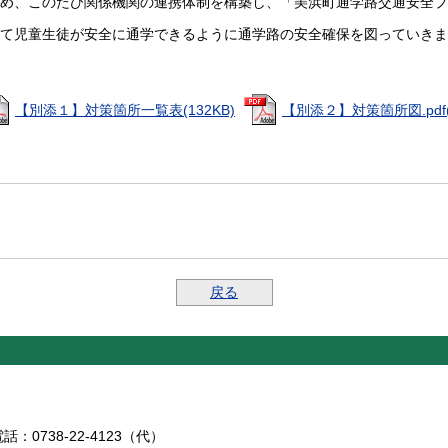
め、このたび関係機関の連携体制を構築し、「美浜町通学路交通安全プ
て児童生徒が安全に通学できるように通学路の安全確保を図っていきま
【別添１】対策箇所一覧表(132KB)
【別添２】対策箇所図.pdf(
戻る
：0738-22-4123（代）