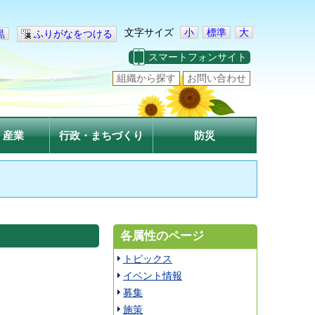
文字サイズ
小
標準
大
黒
ふりがなをつける
スマートフォンサイト
組織から探す
お問い合わせ
・産業
行政・まちづくり
防災
各属性のページ
トピックス
イベント情報
募集
施策