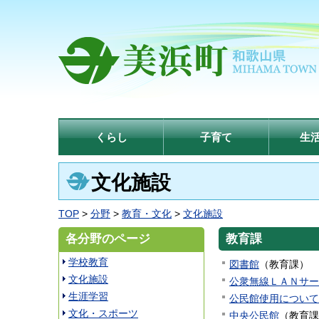
くらし
子育て
生
文化施設
TOP
>
分野
>
教育・文化
>
文化施設
各分野のページ
教育課
学校教育
図書館
（
教育課
）
文化施設
公衆無線ＬＡＮサー
生涯学習
公民館使用について
文化・スポーツ
中央公民館
（
教育課