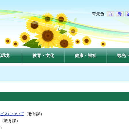
背景色
白
青
活環境
教育・文化
健康・福祉
観光
ビスについて
（
教育課
）
（
教育課
）
）